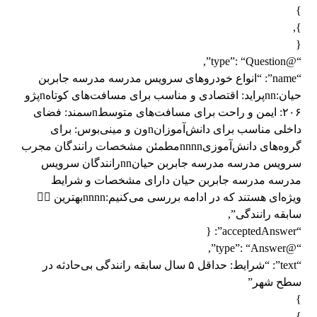
}
},
{
“@type”: “Question”,
“name”: “انواع خودروهای سرویس مدرسه مدرسه جابربن
حیان:nnپراید: اقتصادی و مناسب برای مسافت‌های کوتاهnپژو
۲۰۶: ایمن و راحت برای مسافت‌های متوسطnسمند: فضای
داخلی مناسب برای دانش‌آموزانnون و مینی‌بوس: برای
گروه‌های دانش‌آموزیnnnnمطمئن مشخصات رانندگان مجرب
سرویس مدرسه مدرسه جابربن حیانnnرانندگان سرویس
مدرسه مدرسه جابربن حیان دارای مشخصات و شرایط
ویژه‌ای هستند که در ادامه بررسی می‌کنیم:nnnnبهترین 👨‍✈️
سابقه رانندگی”,
“acceptedAnswer”: {
“@type”: “Answer”,
“text”: “شرایط: حداقل ۵ سال سابقه رانندگی بی‌حادثه در
سطح شهر”
}
},