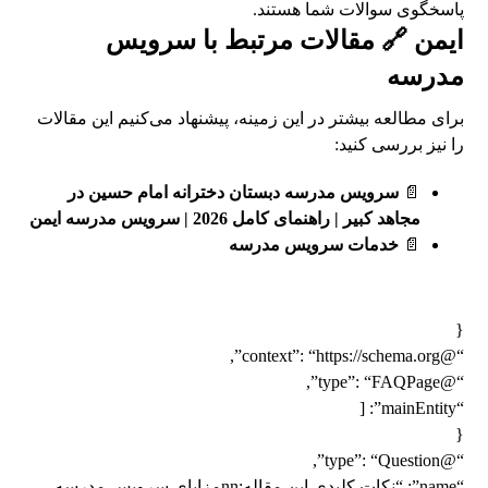
پاسخگوی سوالات شما هستند.
ایمن 🔗 مقالات مرتبط با سرویس
مدرسه
برای مطالعه بیشتر در این زمینه، پیشنهاد می‌کنیم این مقالات
را نیز بررسی کنید:
📄
سرویس مدرسه دبستان دخترانه امام حسین در
مجاهد کبیر | راهنمای کامل 2026 | سرویس مدرسه ایمن
📄
خدمات سرویس مدرسه
{
“@context”: “https://schema.org”,
“@type”: “FAQPage”,
“mainEntity”: [
{
“@type”: “Question”,
“name”: “نکات کلیدی این مقاله:nnمزایای سرویس مدرسه