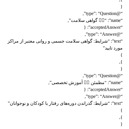
{
“@type”: “Question”,
“name”: “👨‍✈️ گواهی سلامت”,
“acceptedAnswer”: {
“@type”: “Answer”,
“text”: “شرایط: گواهی سلامت جسمی و روانی معتبر از مراکز
مورد تایید”
}
},
{
“@type”: “Question”,
“name”: “مطمئن 👨‍✈️ آموزش تخصصی”,
“acceptedAnswer”: {
“@type”: “Answer”,
“text”: “شرایط: گذراندن دوره‌های رفتار با کودکان و نوجوانان”
}
},
{