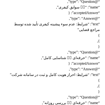
“@type”: “Question”,
“name”: “👨‍✈️ سوابق کیفری”,
“acceptedAnswer”: {
“@type”: “Answer”,
“text”: “شرایط: عدم سوء پیشینه کیفری تأیید شده توسط
مراجع قضایی”
}
},
{
“@type”: “Question”,
“name”: “حرفه‌ای 👨‍✈️ شناسایی کامل”,
“acceptedAnswer”: {
“@type”: “Answer”,
“text”: “شرایط: احراز هویت کامل و ثبت در سامانه شرکت”
}
},
{
“@type”: “Question”,
“name”: “حرفه‌ای 👨‍✈️ بررسی روزانه”,