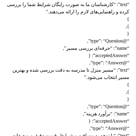
“text”: “کارشناسان ما به صورت رایگان شرایط شما را بررسی
کرده و راهنمایی‌های لازم را ارائه می‌دهند.”
}
},
{
“@type”: “Question”,
“name”: “حرفه‌ای بررسی مسیر”,
“acceptedAnswer”: {
“@type”: “Answer”,
“text”: “مسیر منزل تا مدرسه به دقت بررسی شده و بهترین
مسیر انتخاب می‌شود.”
}
},
{
“@type”: “Question”,
“name”: “برآورد هزینه”,
“acceptedAnswer”: {
“@type”: “Answer”,
“text”: “با توجه به مسافت و شرایط، قیمت دقیق و منصفانه