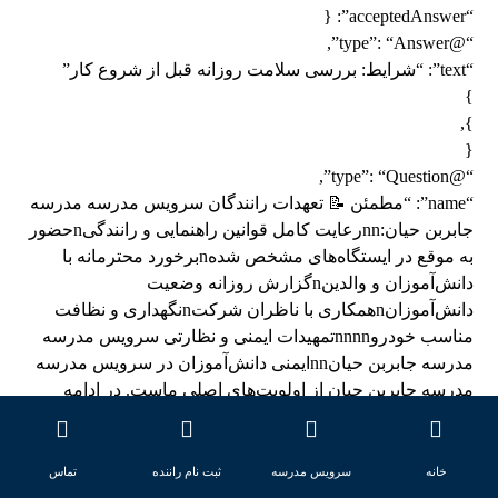
“acceptedAnswer”: {
“@type”: “Answer”,
“text”: “شرایط: بررسی سلامت روزانه قبل از شروع کار”
}
},
{
“@type”: “Question”,
“name”: “مطمئن 📝 تعهدات رانندگان سرویس مدرسه مدرسه
جابربن حیان:nnرعایت کامل قوانین راهنمایی و رانندگیnحضور
به موقع در ایستگاه‌های مشخص شدهnبرخورد محترمانه با
دانش‌آموزان و والدینnگزارش روزانه وضعیت
دانش‌آموزانnهمکاری با ناظران شرکتnنگهداری و نظافت
مناسب خودروnnnnتمهیدات ایمنی و نظارتی سرویس مدرسه
مدرسه جابربن حیانnnایمنی دانش‌آموزان در سرویس مدرسه
مدرسه جابربن حیان از اولویت‌های اصلی ماست. در ادامه
مهمترین اقدامات ایمنی را بررسی می‌کنیم:nnnn📍nnسیستم
ردیابی لحظه‌ای”,
“acceptedAnswer”: {
خانه
سرویس مدرسه
ثبت نام راننده
تماس
“@type”: “Answer”,