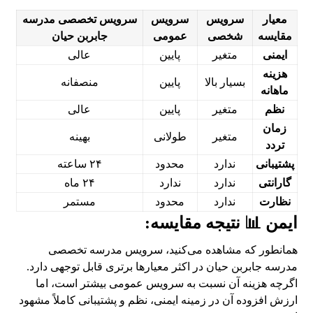
معیار
سرویس
سرویس
سرویس تخصصی مدرسه
مقایسه
شخصی
عمومی
جابربن حیان
ایمنی
متغیر
پایین
عالی
هزینه
بسیار بالا
پایین
منصفانه
ماهانه
نظم
متغیر
پایین
عالی
زمان
متغیر
طولانی
بهینه
تردد
پشتیبانی
ندارد
محدود
۲۴ ساعته
گارانتی
ندارد
ندارد
۲۴ ماه
نظارت
ندارد
محدود
مستمر
ایمن 📊 نتیجه مقایسه:
همانطور که مشاهده می‌کنید، سرویس مدرسه تخصصی
مدرسه جابربن حیان در اکثر معیارها برتری قابل توجهی دارد.
اگرچه هزینه آن نسبت به سرویس عمومی بیشتر است، اما
ارزش افزوده آن در زمینه ایمنی، نظم و پشتیبانی کاملاً مشهود