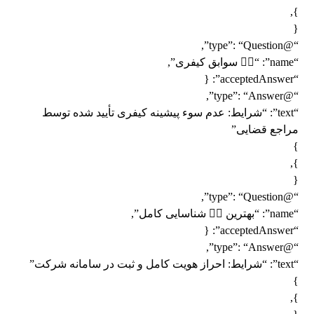
},
{
“@type”: “Question”,
“name”: “👨‍✈️ سوابق کیفری”,
“acceptedAnswer”: {
“@type”: “Answer”,
“text”: “شرایط: عدم سوء پیشینه کیفری تأیید شده توسط
مراجع قضایی”
}
},
{
“@type”: “Question”,
“name”: “بهترین 👨‍✈️ شناسایی کامل”,
“acceptedAnswer”: {
“@type”: “Answer”,
“text”: “شرایط: احراز هویت کامل و ثبت در سامانه شرکت”
}
},