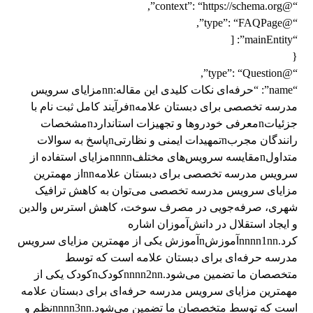
“@context”: “https://schema.org”,
“@type”: “FAQPage”,
“mainEntity”: [
{
“@type”: “Question”,
“name”: “حرفه‌ای نکات کلیدی این مقاله:nnمزایای سرویس
مدرسه تخصصی برای دبستان علامهnفرآیند کامل ثبت نام با
جزئیاتnمعرفی خودروها و تجهیزات استانداردnمشخصات
رانندگان مجربnتمهیدات ایمنی و نظارتیnپاسخ به سوالات
متداولnمقایسه سرویس‌های مختلفnnnnمزایای استفاده از
سرویس مدرسه تخصصی برای دبستان علامهnnاز مهمترین
مزایای سرویس مدرسه تخصصی می‌توان به کاهش ترافیک
شهری، صرفه‌جویی در مصرف سوخت، کاهش استرس والدین
و ایجاد استقلال در دانش‌آموزان اشاره
کرد.nnnn1nnآموزشnآموزش یکی از مهمترین مزایای سرویس
مدرسه حرفه‌ای برای دبستان علامه است که توسط
متخصصان ما تضمین می‌شود.nnnn2nnکودکnکودک یکی از
مهمترین مزایای سرویس مدرسه حرفه‌ای برای دبستان علامه
است که توسط متخصصان ما تضمین می‌شود.nnnn3nnنظم و