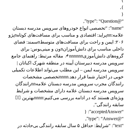
}
},
{
“@type”: “Question”,
“name”: “تخصصی انواع خودروهای سرویس مدرسه دبستان
علامه:nnپراید: اقتصادی و مناسب برای مسافت‌های کوتاهnپژو
۲۰۶: ایمن و راحت برای مسافت‌های متوسطnسمند: فضای
داخلی مناسب برای دانش‌آموزانnون و مینی‌بوس: برای
گروه‌های دانش‌آموزیnnnnnn📌 مقاله مرتبط: راهنمای جامع
سرویس مدرسه دبیرستان آیینه در منطقه شهرک اکباتان |
سرویس مدرسه ایمن – این مطلب می‌تواند اطلاعات تکمیلی
خوبی در اختیار شما قرار دهد.nnnnتخصصی مشخصات
رانندگان مجرب سرویس مدرسه دبستان علامهnnرانندگان
سرویس مدرسه دبستان علامه دارای مشخصات و شرایط
ویژه‌ای هستند که در ادامه بررسی می‌کنیم:nnnnبهترین 👨‍✈️
سابقه رانندگی”,
“acceptedAnswer”: {
“@type”: “Answer”,
“text”: “شرایط: حداقل ۵ سال سابقه رانندگی بی‌حادثه در