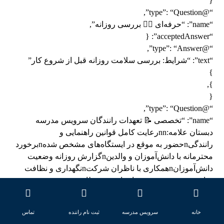
{
“@type”: “Question”,
“name”: “حرفه‌ای 👨‍✈️ بررسی روزانه”,
“acceptedAnswer”: {
“@type”: “Answer”,
“text”: “شرایط: بررسی سلامت روزانه قبل از شروع کار”
}
},
{
“@type”: “Question”,
“name”: “تخصصی 📝 تعهدات رانندگان سرویس مدرسه
دبستان علامه:nnرعایت کامل قوانین راهنمایی و
رانندگیnحضور به موقع در ایستگاه‌های مشخص شدهnبرخورد
محترمانه با دانش‌آموزان و والدینnگزارش روزانه وضعیت
دانش‌آموزانnهمکاری با ناظران شرکتnنگهداری و نظافت
مناسب خودروnnnnتمهیدات ایمنی و نظارتی سرویس مدرسه
دبستان علامهnnایمنی دانش‌آموزان در سرویس مدرسه دبستان
علامه از اولویت‌های اصلی ماست. در ادامه مهمترین اقدامات
خانه
سرویس مدرسه
ثبت نام راننده
تماس
ایمنی را بررسی می‌کنیم:nnnn📌 مقاله مرتبط: سرویس