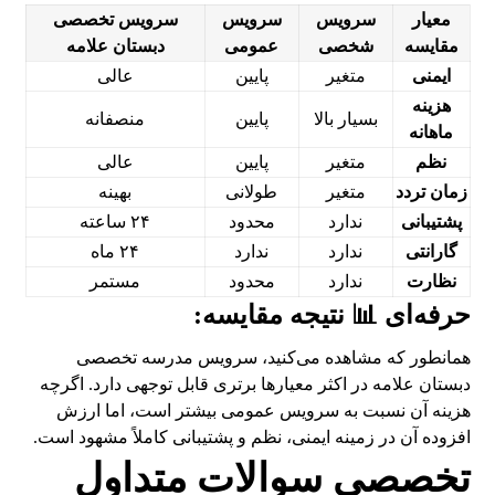
معیار
سرویس
سرویس
سرویس تخصصی
مقایسه
شخصی
عمومی
دبستان علامه
ایمنی
متغیر
پایین
عالی
هزینه
بسیار بالا
پایین
منصفانه
ماهانه
نظم
متغیر
پایین
عالی
زمان تردد
متغیر
طولانی
بهینه
پشتیبانی
ندارد
محدود
۲۴ ساعته
گارانتی
ندارد
ندارد
۲۴ ماه
نظارت
ندارد
محدود
مستمر
حرفه‌ای 📊 نتیجه مقایسه:
همانطور که مشاهده می‌کنید، سرویس مدرسه تخصصی
دبستان علامه در اکثر معیارها برتری قابل توجهی دارد. اگرچه
هزینه آن نسبت به سرویس عمومی بیشتر است، اما ارزش
افزوده آن در زمینه ایمنی، نظم و پشتیبانی کاملاً مشهود است.
تخصصی سوالات متداول