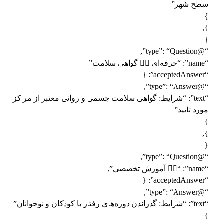
سطح شهر”
}
},
{
“@type”: “Question”,
“name”: “حرفه‌ای 👨‍✈️ گواهی سلامت”,
“acceptedAnswer”: {
“@type”: “Answer”,
“text”: “شرایط: گواهی سلامت جسمی و روانی معتبر از مراکز
مورد تایید”
}
},
{
“@type”: “Question”,
“name”: “👨‍✈️ آموزش تخصصی”,
“acceptedAnswer”: {
“@type”: “Answer”,
“text”: “شرایط: گذراندن دوره‌های رفتار با کودکان و نوجوانان”
}