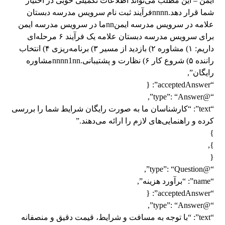
ایمن – این مطلب می‌تواند اطلاعات تکمیلی خوبی در اختیار
شما قرار دهد.nnnnفرآیند ثبت نام سرویس مدرسه دبستان
علامه در سرویس مدرسه ایمنnnما در سرویس مدرسه ایمن
برای سرویس مدرسه دبستان علامه یک فرآیند ۶ مرحله‌ای
داریم: ۱) مشاوره ۲) بازدید از مسیر ۳) برنامه‌ریزی ۴) انتخاب
راننده ۵) شروع کار ۶) نظارت و پشتیبانی.nnnn1nnمشاوره
رایگان”,
“acceptedAnswer”: {
“@type”: “Answer”,
“text”: “کارشناسان ما به صورت رایگان شرایط شما را بررسی
کرده و راهنمایی‌های لازم را ارائه می‌دهند.”
}
},
{
“@type”: “Question”,
“name”: “برآورد هزینه”,
“acceptedAnswer”: {
“@type”: “Answer”,
“text”: “با توجه به مسافت و شرایط، قیمت دقیق و منصفانه